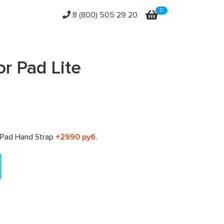
0
8 (800) 505 29 20
r Pad Lite
Другие
Другие
Другие
Другие
Pad Hand Strap
+2990 руб.