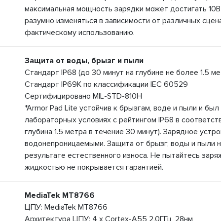
максимальная мощность зарядки может достигать 10В
разумно изменяться в зависимости от различных сцена
фактическому использованию.
Защита от воды, брызг и пыли
Стандарт IP68 (до 30 минут на глубине не более 1.5 м
Стандарт IP69K по классификации IEC 60529
Сертифицировано MIL-STD-810H
*Armor Pad Lite устойчив к брызгам, воде и пыли и б
лабораторных условиях с рейтингом IP68 в соответст
глубина 1.5 метра в течение 30 минут). Зарядное устр
водонепроницаемыми. Защита от брызг, воды и пыли н
результате естественного износа. Не пытайтесь заря
жидкостью не покрывается гарантией.
MediaTek MT8766
ЦПУ: MediaTek MT8766
Архитектура ЦПУ: 4 x Cortex-A55 2.0ГГц, 28нм