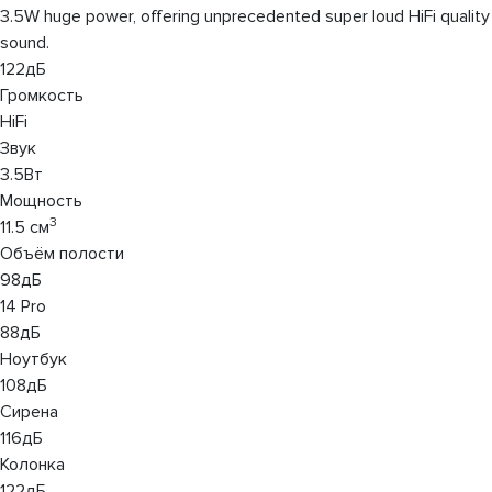
3.5W huge power, offering unprecedented super loud HiFi quality
sound.
122дБ
Громкость
HiFi
Звук
3.5Вт
Мощность
3
11.5 см
Объём полости
98дБ
14 Pro
88дБ
Ноутбук
108дБ
Сирена
116дБ
Колонка
122дБ