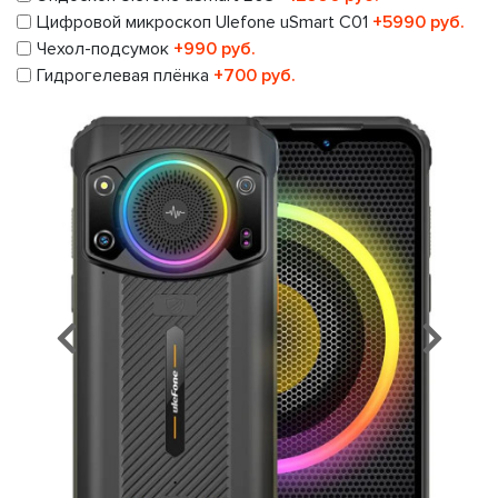
Цифровой микроскоп Ulefone uSmart C01
+5990 руб.
Чехол-подсумок
+990 руб.
Гидрогелевая плёнка
+700 руб.
Предыдущий
Сл