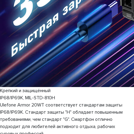
Крепкий и защищённый
IP68/IP69K, MIL-STD-810H
Ulefone Armor 20WT соответствует стандартам защиты
IP68/IP69K. Стандарт защиты "H" обладает повышенным
требованиями, чем стандарт "G". Смартфон отлично
подходит для любителей активного отдыха, рабочих
суровых профессий.